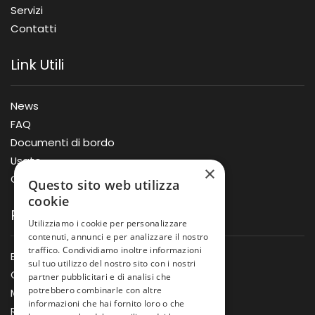
Servizi
Contatti
Link Utili
News
FAQ
Documenti di bordo
Usato
×
Offerte
Questo sito web utilizza
cookie
Prodotti
Utilizziamo i cookie per personalizzare
contenuti, annunci e per analizzare il nostro
traffico. Condividiamo inoltre informazioni
Barche
sul tuo utilizzo del nostro sito con i nostri
Gommoni
partner pubblicitari e di analisi che
potrebbero combinarle con altre
Motori
informazioni che hai fornito loro o che
Rimorchi