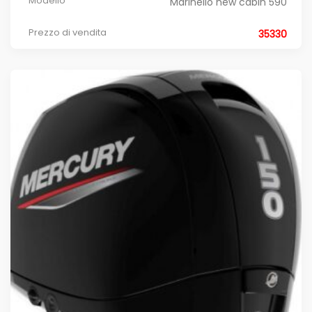
Modello
Marinello new cabin 590
Prezzo di vendita
35330