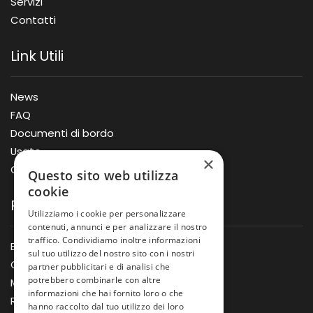
Servizi
Contatti
Link Utili
News
FAQ
Documenti di bordo
Usato
×
Offerte
Questo sito web utilizza
cookie
Prodotti
Utilizziamo i cookie per personalizzare
contenuti, annunci e per analizzare il nostro
traffico. Condividiamo inoltre informazioni
Barche
sul tuo utilizzo del nostro sito con i nostri
Gommoni
partner pubblicitari e di analisi che
potrebbero combinarle con altre
Motori
informazioni che hai fornito loro o che
Rimorchi
hanno raccolto dal tuo utilizzo dei loro