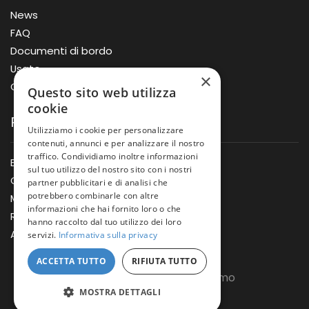
News
FAQ
Documenti di bordo
Usato
×
Offerte
Questo sito web utilizza
cookie
Prodotti
Utilizziamo i cookie per personalizzare
contenuti, annunci e per analizzare il nostro
traffico. Condividiamo inoltre informazioni
Barche
sul tuo utilizzo del nostro sito con i nostri
Gommoni
partner pubblicitari e di analisi che
potrebbero combinarle con altre
Motori
informazioni che hai fornito loro o che
Rimorchi
hanno raccolto dal tuo utilizzo dei loro
Accessori
servizi.
Informativa sulla privacy
ACCETTA TUTTO
RIFIUTA TUTTO
Copyright © Nautica Massimo
MOSTRA DETTAGLI
Powered by
MagaGe