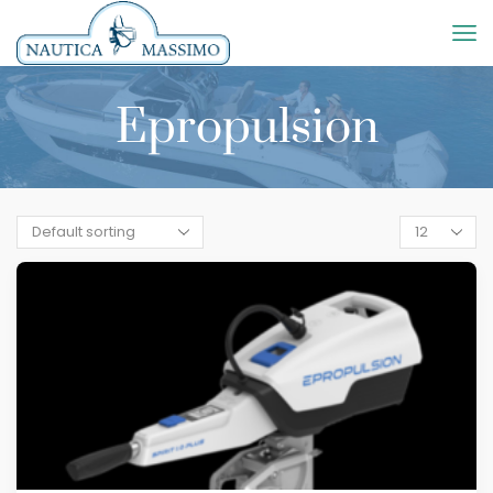
Epropulsion
Products
per
page