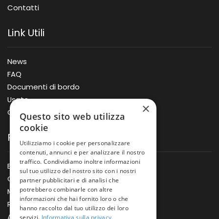
Contatti
Link Utili
News
FAQ
Documenti di bordo
Usato
×
Offerte
Questo sito web utilizza
cookie
Prodotti
Utilizziamo i cookie per personalizzare
contenuti, annunci e per analizzare il nostro
traffico. Condividiamo inoltre informazioni
Barche
sul tuo utilizzo del nostro sito con i nostri
Gommoni
partner pubblicitari e di analisi che
potrebbero combinarle con altre
Motori
informazioni che hai fornito loro o che
Rimorchi
hanno raccolto dal tuo utilizzo dei loro
Accessori
servizi.
Informativa sulla privacy