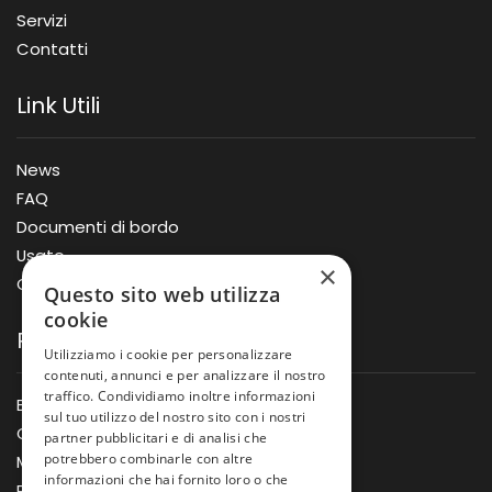
Servizi
Contatti
Link Utili
News
FAQ
Documenti di bordo
Usato
×
Offerte
Questo sito web utilizza
cookie
Prodotti
Utilizziamo i cookie per personalizzare
contenuti, annunci e per analizzare il nostro
traffico. Condividiamo inoltre informazioni
Barche
sul tuo utilizzo del nostro sito con i nostri
Gommoni
partner pubblicitari e di analisi che
potrebbero combinarle con altre
Motori
informazioni che hai fornito loro o che
Rimorchi