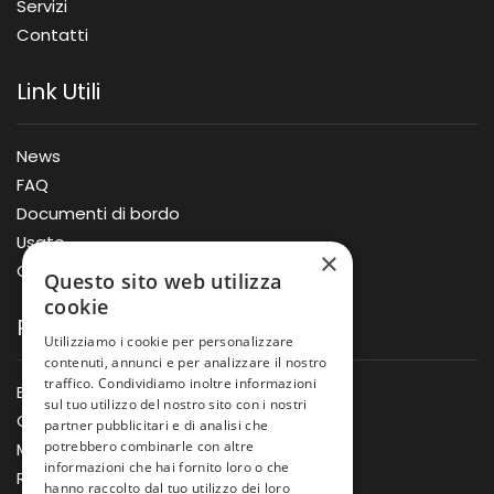
Servizi
Contatti
Link Utili
News
FAQ
Documenti di bordo
Usato
×
Offerte
Questo sito web utilizza
cookie
Prodotti
Utilizziamo i cookie per personalizzare
contenuti, annunci e per analizzare il nostro
traffico. Condividiamo inoltre informazioni
Barche
sul tuo utilizzo del nostro sito con i nostri
Gommoni
partner pubblicitari e di analisi che
potrebbero combinarle con altre
Motori
informazioni che hai fornito loro o che
Rimorchi
hanno raccolto dal tuo utilizzo dei loro