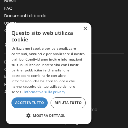
News
FAQ
Documenti di bordo
Usato
×
Offerte
Questo sito web utilizza
cookie
Prodotti
Utilizziamo i cookie per personalizzare
contenuti, annunci e per analizzare il nostro
traffico. Condividiamo inoltre informazioni
Barche
sul tuo utilizzo del nostro sito con i nostri
Gommoni
partner pubblicitari e di analisi che
potrebbero combinarle con altre
Motori
informazioni che hai fornito loro o che
Rimorchi
hanno raccolto dal tuo utilizzo dei loro
Accessori
servizi.
Informativa sulla privacy
ACCETTA TUTTO
RIFIUTA TUTTO
Copyright © Nautica Massimo
MOSTRA DETTAGLI
Powered by
MagaGe