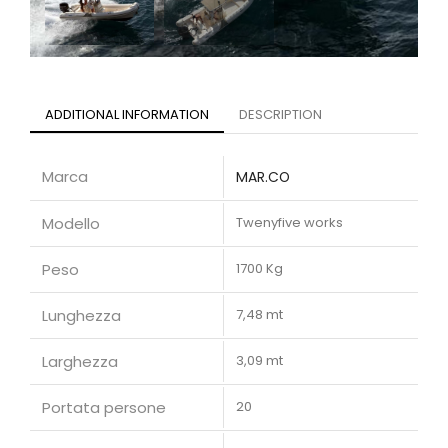
ADDITIONAL INFORMATION
DESCRIPTION
Marca
MAR.CO
Modello
Twenyfive works
Peso
1700 Kg
Lunghezza
7,48 mt
Larghezza
3,09 mt
Portata persone
20