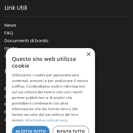
Link Utili
News
FAQ
Documenti di bordo
Usato
×
Offerte
Questo sito web utilizza
cookie
Prodotti
Utilizziamo i cookie per personalizzare
contenuti, annunci e per analizzare il nostro
traffico. Condividiamo inoltre informazioni
Barche
sul tuo utilizzo del nostro sito con i nostri
Gommoni
partner pubblicitari e di analisi che
potrebbero combinarle con altre
Motori
informazioni che hai fornito loro o che
Rimorchi
hanno raccolto dal tuo utilizzo dei loro
Accessori
servizi.
Informativa sulla privacy
ACCETTA TUTTO
RIFIUTA TUTTO