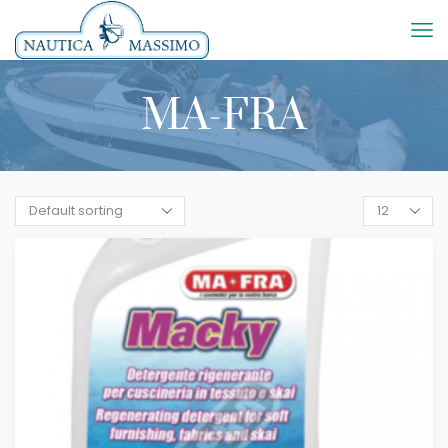
MA-FRA
Products
per
page