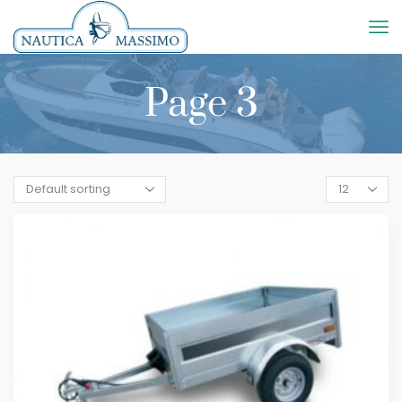
Page 3
Products
per
page