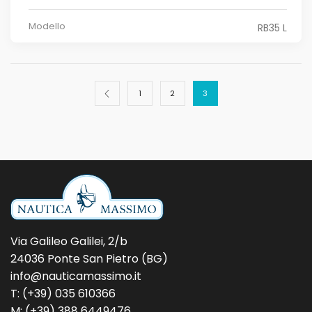
Modello
RB35 L
1
2
3
Via Galileo Galilei, 2/b
24036 Ponte San Pietro (BG)
info@nauticamassimo.it
T: (+39) 035 610366
M: (+39) 388 6449476