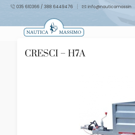
035 610366 / 388 6449476
info@nauticamassimo.
CRESCI – H7A