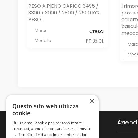
PESO A PIENO CARICO 3495 /
I rimor
3300 / 3000 / 2800 / 2500 KG
possie
PESO...
caratte
bascul
Marca
Cresci
meccan
Modello
PT 35 CL
Mar
Mode
×
Questo sito web utilizza
cookie
Azien
Utilizziamo i cookie per personalizzare
contenuti, annunci e per analizzare il nostro
traffico. Condividiamo inoltre informazioni