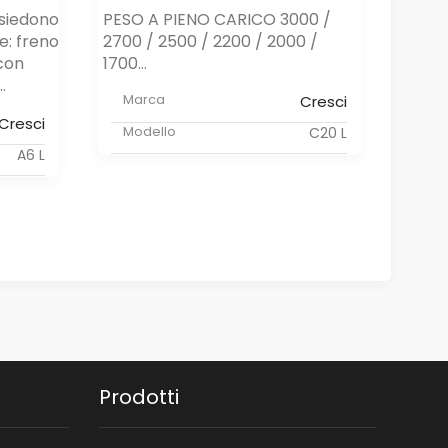
ssiedono
PESO A PIENO CARICO 3000 /
I rimo
e: freno
2700 / 2500 / 2200 / 2000 /
possi
con
1700...
carat
.
ribalt
Marca
Cresci
elett
Cresci
allumi
Modello
C20 L
A6 L
Ma
Mo
Prodotti