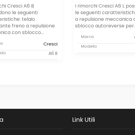
chi ​Cresci A6 B ​
I rimorchi ​Cresci A6 L ​po
dono le seguenti
le seguenti caratteristich
ristiche: telaio
a repulsione meccanica 
ante freno a repulsione
sblocco autoreverse per..
ica con sblocco...
Marca
ca
Cresci
Modello
llo
A6 B
da
Link Utili