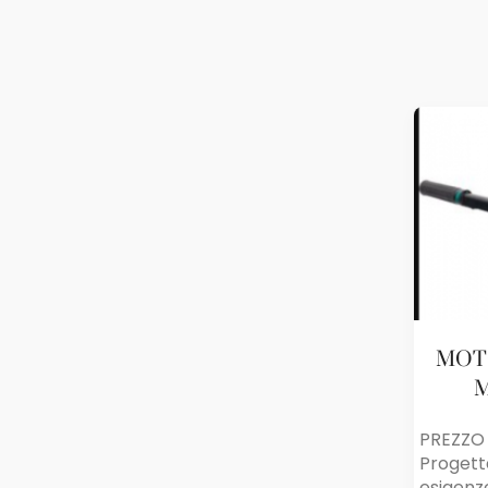
MOTO
M
PREZZO 
Progett
esigenze