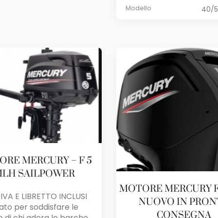
Modello
40/5
RE MERCURY – F 5
LH SAILPOWER
MOTORE MERCURY F 
IVA E LIBRETTO INCLUSI
NUOVO IN PRON
ato per soddisfare le
CONSEGNA
 di chi adora le barche...