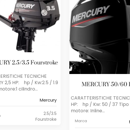
RY 2.5/3.5 Fourstroke
ERISTICHE TECNICHE
 2,5 HP: hp / Kw:2.5 / 1.9
MERCURY 50/60 
otore:1 cilindro...
CARATTERISTICHE TECNIC
Mercury
HP: hp / Kw: 50 / 37 Tipo 
motore: Inline...
2.5/3.5
o
Fourstroke
Marca