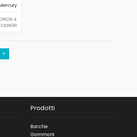
Mercury
ORION 4
CILINDRI
4
Prodotti
Barche
Gommoni