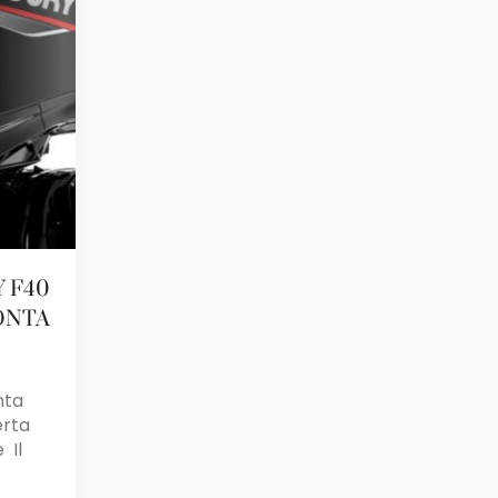
 F40
ONTA
nta
erta
 Il