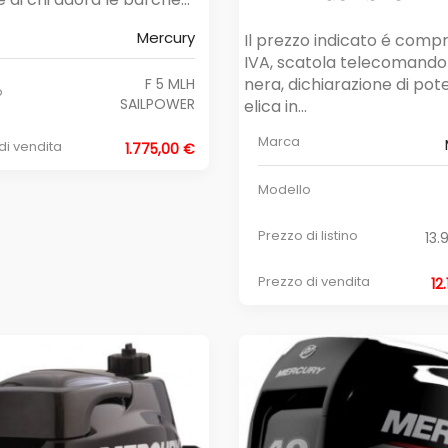
Mercury
Il prezzo indicato é compr
IVA, scatola telecomando 
nera, dichiarazione di pot
F 5 MLH
o
SAILPOWER
elica in...
Marca
di vendita
1.775,00 €
Modello
Prezzo di listino
13.
Prezzo di vendita
12