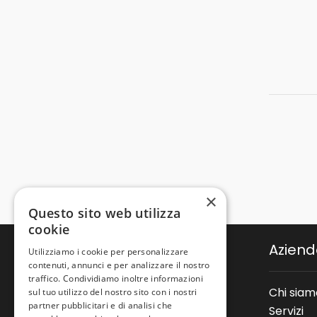
×
Questo sito web utilizza
cookie
Azien
Utilizziamo i cookie per personalizzare
contenuti, annunci e per analizzare il nostro
traffico. Condividiamo inoltre informazioni
Chi siam
sul tuo utilizzo del nostro sito con i nostri
partner pubblicitari e di analisi che
Via Galileo Galilei, 2/b
Servizi