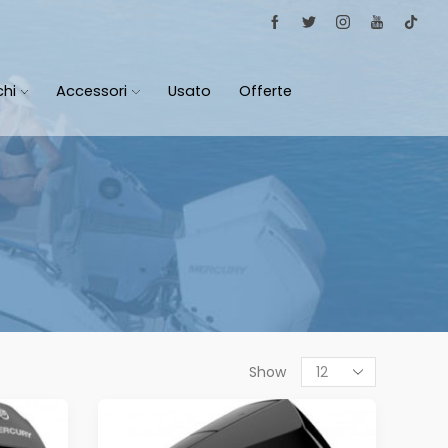
chi
Accessori
Usato
Offerte
Products
Show
per
page