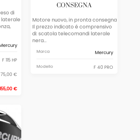
CONSEGNA
eso di
laterale
Motore nuovo, in pronta consegna
enza,
Il prezzo indicato é comprensivo
di: scatola telecomandi laterale
nera...
Mercury
Marca
Mercury
F 115 HP
Modello
F 40 PRO
975,00 €
.155,00 €