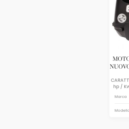
MOTO
NUOVO
CARATT
hp / Kw:
Marca
Modell