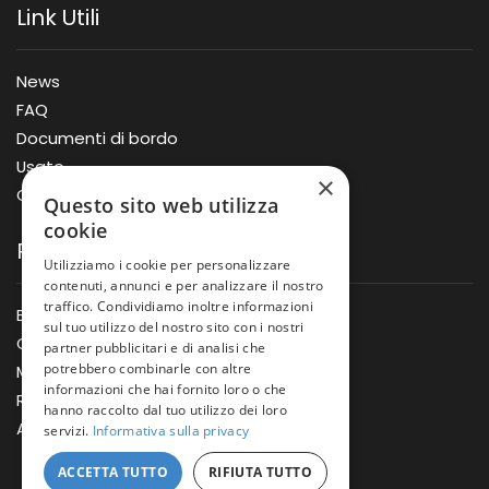
Link Utili
News
FAQ
Documenti di bordo
Usato
×
Offerte
Questo sito web utilizza
cookie
Prodotti
Utilizziamo i cookie per personalizzare
contenuti, annunci e per analizzare il nostro
traffico. Condividiamo inoltre informazioni
Barche
sul tuo utilizzo del nostro sito con i nostri
Gommoni
partner pubblicitari e di analisi che
potrebbero combinarle con altre
Motori
informazioni che hai fornito loro o che
Rimorchi
hanno raccolto dal tuo utilizzo dei loro
Accessori
servizi.
Informativa sulla privacy
ACCETTA TUTTO
RIFIUTA TUTTO