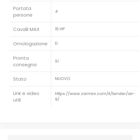
Portata
4
persone
Cavalli MAX
15 HP
Omologazione
D
Pronta
Sì
consegna
Stato
NUOVO
Link e video
https://www.zarmini.com/it/tender/air-
9/
utili