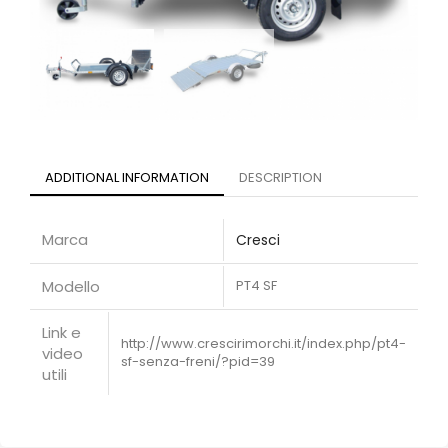
ADDITIONAL INFORMATION
DESCRIPTION
Marca
Cresci
Modello
PT4 SF
Link e
http://www.crescirimorchi.it/index.php/pt4-
video
sf-senza-freni/?pid=39
utili