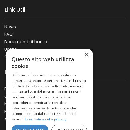
Link Utili
News
FAQ
Documenti di bordo
Usato
×
Offerte
Questo sito web utilizza
cookie
Prodotti
Utilizziamo i cookie per personalizzare
contenuti, annunci e per analizzare il nostro
traffico. Condividiamo inoltre informazioni
Barche
sul tuo utilizzo del nostro sito con i nostri
Gommoni
partner pubblicitari e di analisi che
potrebbero combinarle con altre
Motori
informazioni che hai fornito loro o che
Rimorchi
hanno raccolto dal tuo utilizzo dei loro
Accessori
servizi.
Informativa sulla privacy