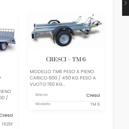
CRESCI – TM 6
MODELLO TM6 PESO A PIENO
CARICO 600 / 450 KG PESO A
F
VUOTO 150 KG...
PIENO
MODE
Marca
Cresci
00 /
CARIC
2800 
Modello
TM 6
Ma
Cresci
Mo
TR25F