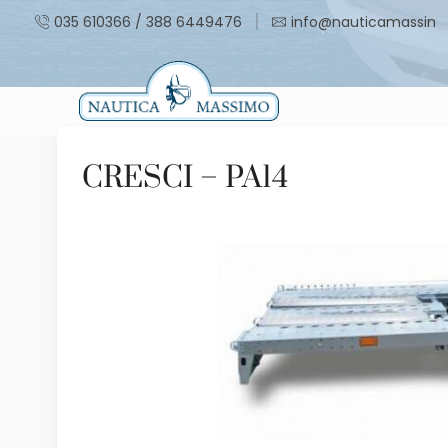
035 610366 / 388 6449476
info@nauticamassimo.
CRESCI – PA14