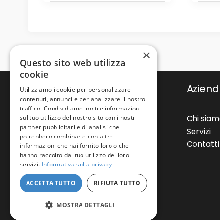
×
Questo sito web utilizza
cookie
Azien
Utilizziamo i cookie per personalizzare
contenuti, annunci e per analizzare il nostro
traffico. Condividiamo inoltre informazioni
Chi siam
sul tuo utilizzo del nostro sito con i nostri
partner pubblicitari e di analisi che
Via Galileo Galilei, 2/b
Servizi
potrebbero combinarle con altre
24036 Ponte San Pietro (BG)
Contatti
informazioni che hai fornito loro o che
info@nauticamassimo.it
hanno raccolto dal tuo utilizzo dei loro
servizi.
Informativa sulla privacy
T: (+39) 035 610366
M: (+39) 388 6449476
ACCETTA TUTTO
RIFIUTA TUTTO
MOSTRA DETTAGLI
Copyright © Nautica Massimo