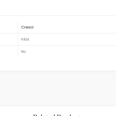
Cresci
PA14
No