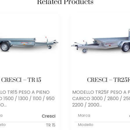
Related Products
CRESCI – TR 15
CRESCI – TR25
LO TR15 PESO A PIENO
MODELLO TR25F PESO A 
 1500 / 1300 / 1100 / 950
CARICO 3000 / 2800 / 25
O...
2200 / 2000...
ca
Marca
Cresci
llo
Modello
TR 15