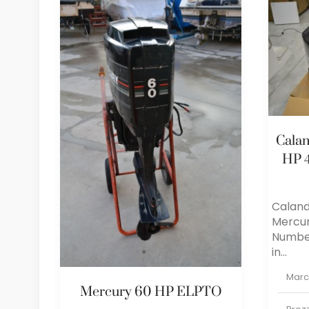
Cala
HP 
Caland
Mercur
Number
in...
Mar
Mercury 60 HP ELPTO