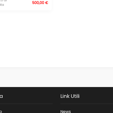
zo di
500,00 €
ita
da
Link Utili
o
News