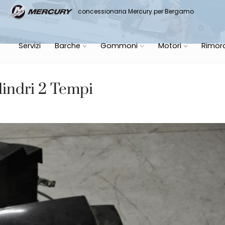
it
concessionaria Mercury per Bergamo
Servizi
Barche
Gommoni
Motori
Rimor
lindri 2 Tempi