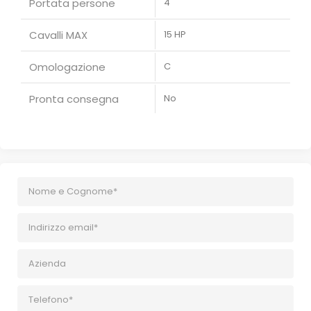
Portata persone
4
Cavalli MAX
15 HP
Omologazione
C
Pronta consegna
No