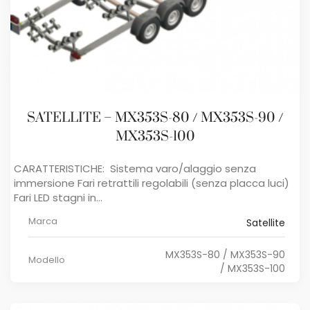
SATELLITE – MX353S-80 / MX353S-90 /
MX353S-100
CARATTERISTICHE: Sistema varo/alaggio senza
immersione Fari retrattili regolabili (senza placca luci)
Fari LED stagni in...
Marca
Satellite
MX353S-80 / MX353S-90
Modello
/ MX353S-100