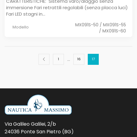
CARATTERISTICHE: Sistema varo/alaggio senza
immersione Fari retrattili regolabili (senza placca luci)
Fari LED stagni in...
MX091S-50 / MX091S-55
Modello
/ MX091S-60
…
1
16
17
Via Galileo Galilei, 2/b
24036 Ponte San Pietro (BG)