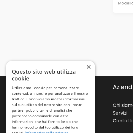
Modell
×
Questo sito web utilizza
cookie
Azien
Utilizziamo i cookie per personalizzare
contenuti, annunci e per analizzare il nostro
traffico. Condividiamo inoltre informazioni
Chi siam
sul tuo utilizzo del nostro sito con i nostri
partner pubblicitari e di analisi che
Via Galileo Galilei, 2/b
Servizi
potrebbero combinarle con altre
24036 Ponte San Pietro (BG)
Contatti
informazioni che hai fornito loro o che
info@nauticamassimo.it
hanno raccolto dal tuo utilizzo dei loro
servizi.
Informativa sulla privacy