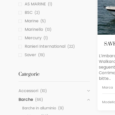
AS MARINE
(1)
BSC
(2)
Marine
(5)
Marinello
(13)
Mercury
(1)
SAVE
Ranieri International
(22)
Saver
(19)
L’imbar
Walkaro
seguent
Corriman
Categorie
bitte...
Marca
Accessori
(10)
Barche
(66)
Modell
Barche in alluminio
(9)