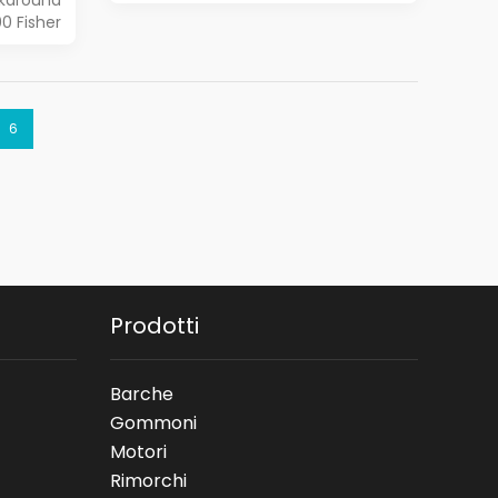
karound
0 Fisher
6
Prodotti
Barche
Gommoni
Motori
Rimorchi