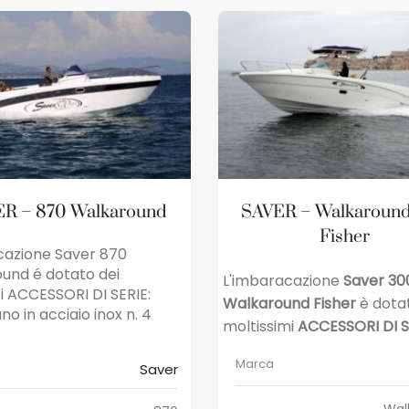
R – 870 Walkaround
SAVER – Walkaroun
Fisher
cazione Saver 870
und é dotato dei
L'imbaracazione
Saver 30
i ACCESSORI DI SERIE:
Walkaround Fisher
è dota
o in acciaio inox n. 4
moltissimi
ACCESSORI DI S
Marca
Saver