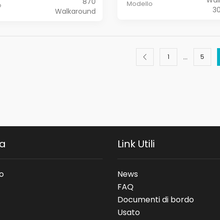
Wal
870
Modello
o
30
Walkaround
…
1
5
da
Link Utili
o
News
FAQ
Documenti di bordo
Usato