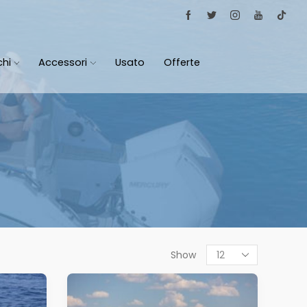
chi
Accessori
Usato
Offerte
Products
Show
per
page