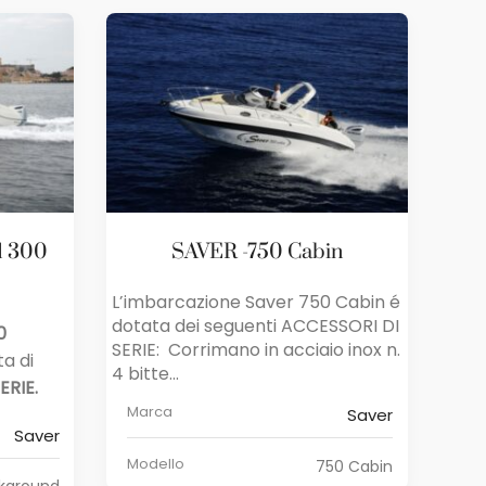
d 300
SAVER -750 Cabin
L’imbarcazione Saver 750 Cabin é
dotata dei seguenti ACCESSORI DI
0
SERIE: Corrimano in acciaio inox n.
ta di
4 bitte...
ERIE.
Marca
Saver
Saver
Modello
750 Cabin