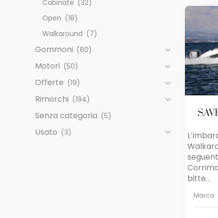
Cabinate
(32)
Open
(18)
Walkaround
(7)
Gommoni
(80)
Motori
(50)
Offerte
(19)
Rimorchi
(194)
SAVE
Senza categoria
(5)
Usato
(3)
L’imbar
Walkaro
seguent
Corriman
bitte...
Marca